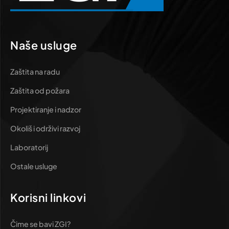
Naše usluge
Zaštita na radu
Zaštita od požara
Projektiranje i nadzor
Okoliš i održivi razvoj
Laboratorij
Ostale usluge
Korisni linkovi
Čime se bavi ZGI?