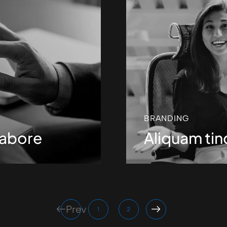
BRANDING
labore
Aliquam tin
Prev
1
2