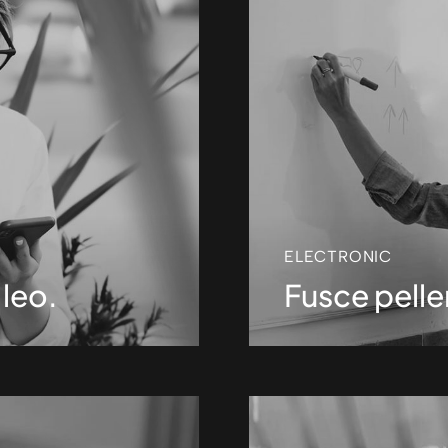
ELECTRONIC
 leo.
Fusce pelle