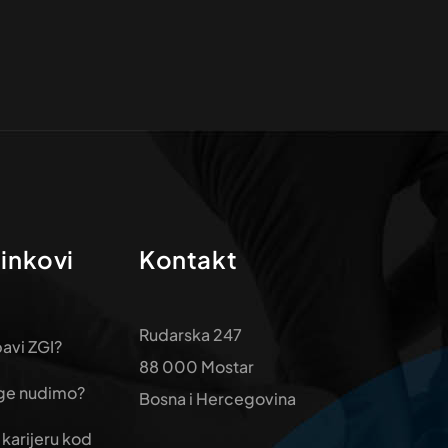
linkovi
Kontakt
Rudarska 247
avi ZGI?
88 000 Mostar
uge nudimo?
Bosna i Hercegovina
 karijeru kod