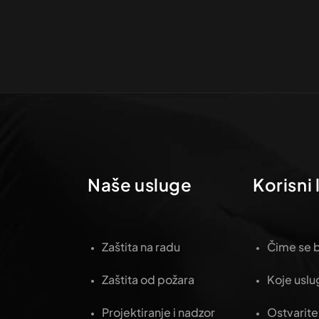
Naše usluge
Korisni 
Zaštita na radu
Čime se b
Zaštita od požara
Koje usl
Projektiranje i nadzor
Ostvarite