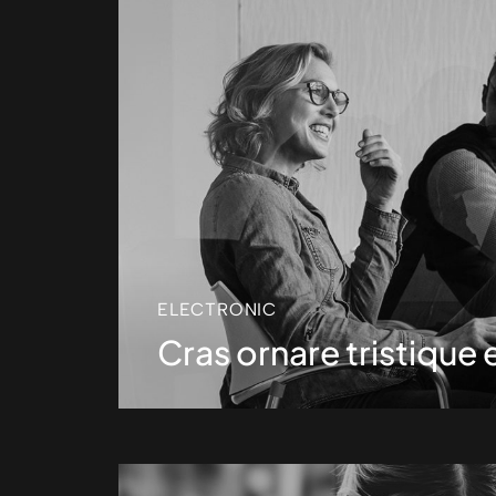
ELECTRONIC
Cras ornare tristique e