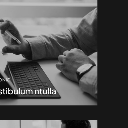
ONIC
tibulum ntulla