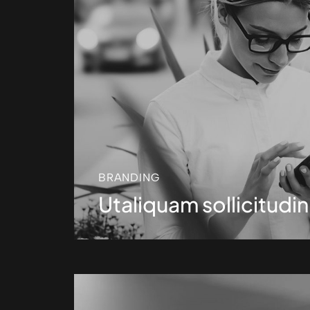
BRANDING
Utaliquam sollicitudin