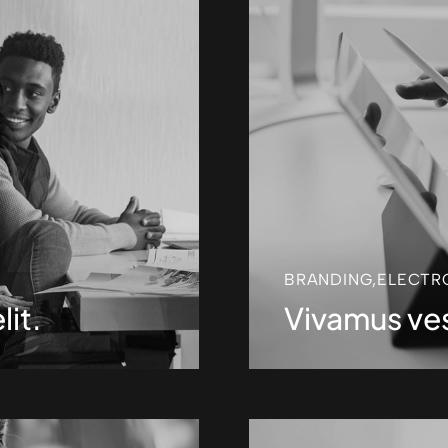
BRANDING
,
ELECTR
lit.
Vivamus ves