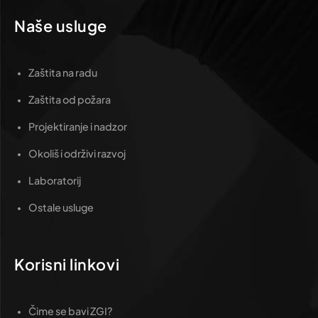
Naše usluge
Zaštita na radu
Zaštita od požara
Projektiranje i nadzor
Okoliš i održivi razvoj
Laboratorij
Ostale usluge
Korisni linkovi
Čime se bavi ZGI?