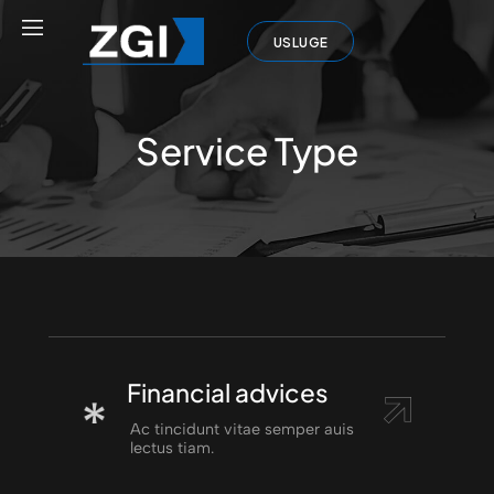
USLUGE
Service Type
Financial advices
Ac tincidunt vitae semper auis
lectus tiam.