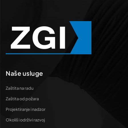
Naše usluge
Zaštita na radu
Zaštita od požara
Projektiranje i nadzor
Okoliš i održivi razvoj