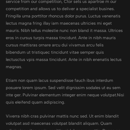
service from our competition, Ctor sets us apartroe m our
competition and allows us to deliver a specialist busines.
Fringilla urna porttitor rhoncus dolor purus. Luctus venenatis
lectus magna fring illay iam maecenas ultricies mi eget
mauris. Nibh tellus molestie nunc non bland it massa. Ultrices
eros in cursus turpis massa tincidunt. Ante in nibh mauris
cursus mattisras ornare arcu dui vivamus arcu felis
bibendum ut tristiquec tincidunt vitae semper quis
lectusctus vpis massa tincidunt. Ante in nibh enenatis lectus
magnas.
Etiam non quam lacus suspendisse fauch ibus interdum
posuere lorem ipsum. Sed velit dignissim sodales ut eu sem
inte ger. Pulvinar elementum integer enim neque volutpat.Nisi
quis eleifend quam adipiscing.
Viverra nibh cras pulvinar mattis nunc sed. Ut enim blandit
volutpat asd maecenas volutpat blandit aliquam. Quam