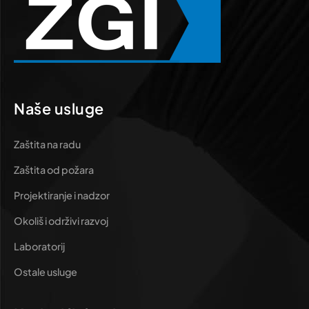
Naše usluge
Zaštita na radu
Zaštita od požara
Projektiranje i nadzor
Okoliš i održivi razvoj
Laboratorij
Ostale usluge