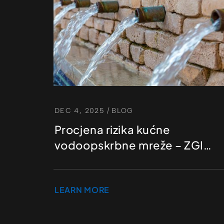
DEC 4, 2025
/
BLOG
Procjena rizika kućne
vodoopskrbne mreže – ZGI
d.o.o.
LEARN MORE