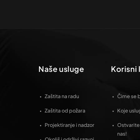
Naše usluge
Korisni 
Zaštita na radu
Čime se b
Zaštita od požara
Koje usl
Projektiranje i nadzor
Ostvarite
nas!
Okoliš i održivi razvoj