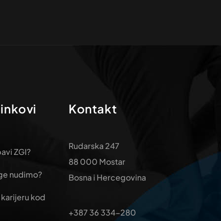
linkovi
Kontakt
Rudarska 247
avi ZGI?
88 000 Mostar
uge nudimo?
Bosna i Hercegovina
 karijeru kod
+387 36 334-280